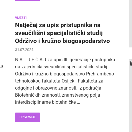
VIJESTI
Natječaj za upis pristupnika na
sveučilišni specijalistički studij
Održivo i kružno biogospodarstvo
31.07.2024.
N A T J E Č A J za upis III. generacije pristupnika
ku
na zajednički sveučilišni specijalistički studij
Održivo i kružno biogospodarstvo Prehrambeno-
tehnološkog fakulteta Osijek i Fakulteta za
odgojne i obrazovne znanosti, iz područja
Biotehničkih znanosti, znanstvenog polja
interdisciplinarne biotehničke …
OPŠIRNIJE