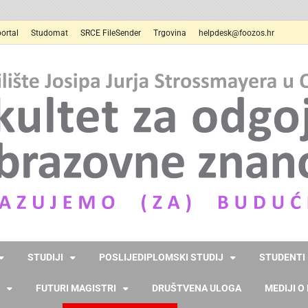
ortal
Studomat
SRCE FileSender
Trgovina
helpdesk@foozos.hr
STUDIJI
POSLIJEDIPLOMSKI STUDIJ
STUDENTI
FUTURI MAGISTRI
DRUŠTVENA ULOGA
MEDIJI O