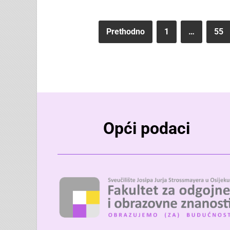
Prethodno
1
…
55
Opći podaci