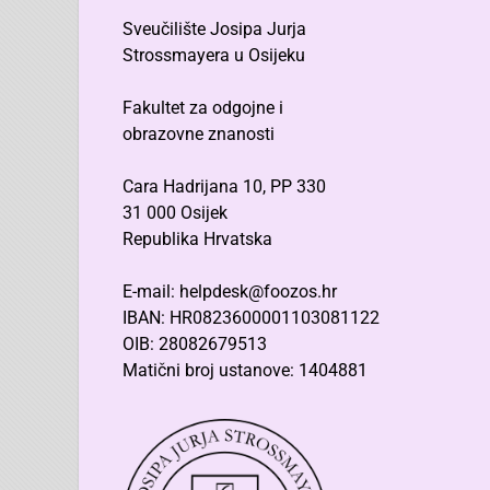
Sveučilište Josipa Jurja
Strossmayera u Osijeku
Fakultet za odgojne i
obrazovne znanosti
Cara Hadrijana 10, PP 330
31 000 Osijek
Republika Hrvatska
E-mail: helpdesk@foozos.hr
IBAN: HR0823600001103081122
OIB: 28082679513
Matični broj ustanove: 1404881