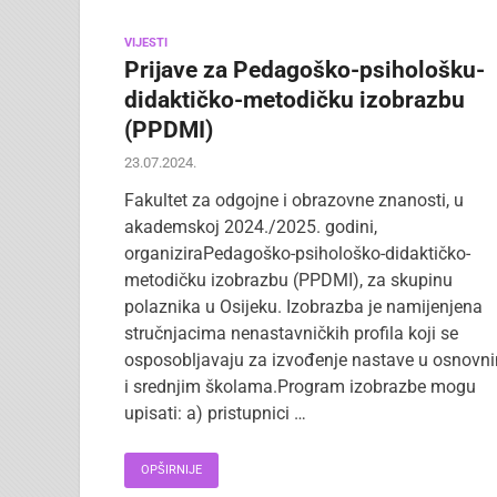
VIJESTI
Prijave za Pedagoško-psihološku-
didaktičko-metodičku izobrazbu
(PPDMI)
23.07.2024.
Fakultet za odgojne i obrazovne znanosti, u
akademskoj 2024./2025. godini,
organiziraPedagoško-psihološko-didaktičko-
metodičku izobrazbu (PPDMI), za skupinu
polaznika u Osijeku. Izobrazba je namijenjena
stručnjacima nenastavničkih profila koji se
osposobljavaju za izvođenje nastave u osnovn
i srednjim školama.Program izobrazbe mogu
upisati: a) pristupnici …
OPŠIRNIJE