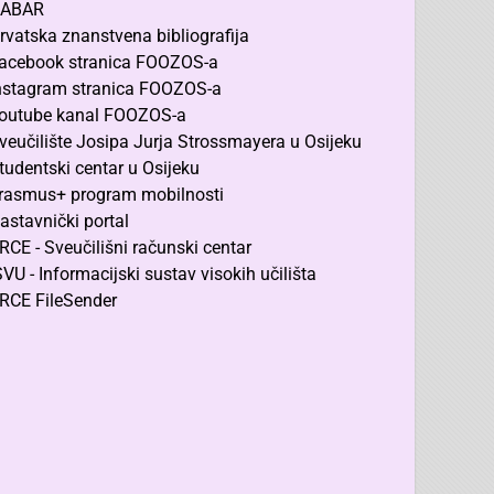
ABAR
rvatska znanstvena bibliografija
acebook stranica FOOZOS-a
nstagram stranica FOOZOS-a
outube kanal FOOZOS-a
veučilište Josipa Jurja Strossmayera u Osijeku
tudentski centar u Osijeku
rasmus+ program mobilnosti
astavnički portal
RCE - Sveučilišni računski centar
SVU - Informacijski sustav visokih učilišta
RCE FileSender