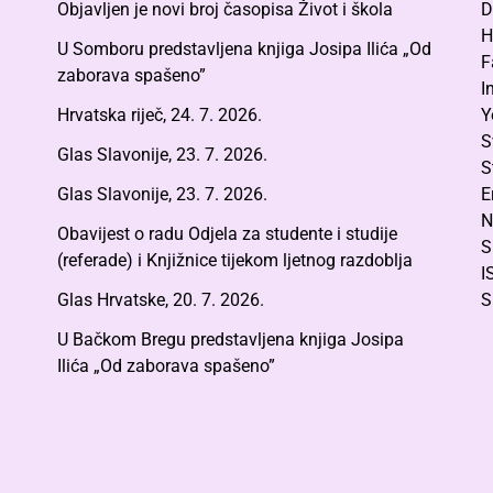
Objavljen je novi broj časopisa Život i škola
D
H
U Somboru predstavljena knjiga Josipa Ilića „Od
F
zaborava spašeno”
I
Hrvatska riječ, 24. 7. 2026.
Y
S
Glas Slavonije, 23. 7. 2026.
S
Glas Slavonije, 23. 7. 2026.
E
N
Obavijest o radu Odjela za studente i studije
S
(referade) i Knjižnice tijekom ljetnog razdoblja
I
Glas Hrvatske, 20. 7. 2026.
S
U Bačkom Bregu predstavljena knjiga Josipa
Ilića „Od zaborava spašeno”