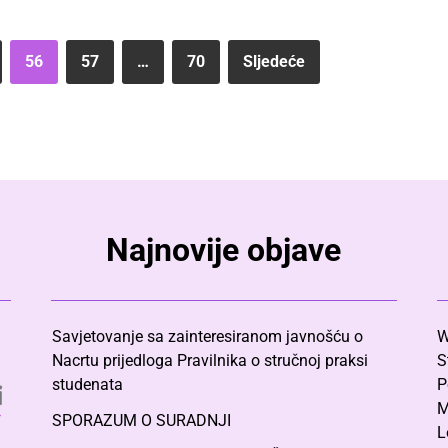
56
57
…
70
Sljedeće
Najnovije objave
Savjetovanje sa zainteresiranom javnošću o
W
Nacrtu prijedloga Pravilnika o stručnoj praksi
S
studenata
P
M
SPORAZUM O SURADNJI
L