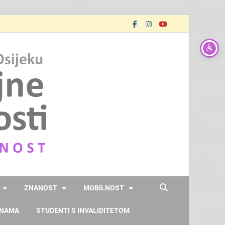
FOOZOS
Obrazujemo (za) budućnost
ZNANOST
MOBILNOST
 NAMA
STUDENTI S INVALIDITETOM