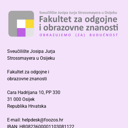
Sveučilište Josipa Jurja
Strossmayera u Osijeku
Fakultet za odgojne i
obrazovne znanosti
Cara Hadrijana 10, PP 330
31 000 Osijek
Republika Hrvatska
E-mail: helpdesk@foozos.hr
IBAN: HR0823600001103081122