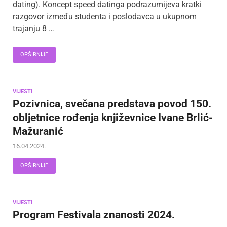
dating). Koncept speed datinga podrazumijeva kratki
razgovor između studenta i poslodavca u ukupnom
trajanju 8 …
OPŠIRNIJE
VIJESTI
Pozivnica, svečana predstava povod 150.
obljetnice rođenja književnice Ivane Brlić-
Mažuranić
16.04.2024.
OPŠIRNIJE
VIJESTI
Program Festivala znanosti 2024.