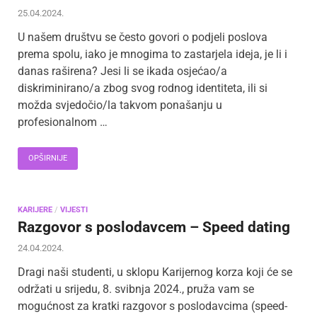
25.04.2024.
U našem društvu se često govori o podjeli poslova
prema spolu, iako je mnogima to zastarjela ideja, je li i
danas raširena? Jesi li se ikada osjećao/a
diskriminirano/a zbog svog rodnog identiteta, ili si
možda svjedočio/la takvom ponašanju u
profesionalnom …
OPŠIRNIJE
KARIJERE
/
VIJESTI
Razgovor s poslodavcem – Speed dating
24.04.2024.
Dragi naši studenti, u sklopu Karijernog korza koji će se
održati u srijedu, 8. svibnja 2024., pruža vam se
mogućnost za kratki razgovor s poslodavcima (speed-