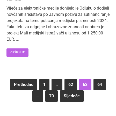
Vijeće za elektroničke medije donijelo je Odluku o dodjeli
novčanih sredstava po Javnom pozivu za sufinanciranje
projekata na temu poticanja medijske pismenosti 2024.
Fakultetu za odgojne i obrazovne znanosti odobren je
projekt Mali medijski istraživači u iznosu od 1.250,00
EUR. …
OPŠIRNIJE
Prethodno
1
…
62
63
64
…
70
Sljedeće