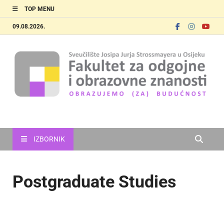
TOP MENU
09.08.2026.
FOOZOS_EN
Obrazujemo (za) budućnost
IZBORNIK
Postgraduate Studies