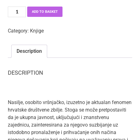
ADD TO BASKET
Category:
Knjige
Description
DESCRIPTION
Nasilje, osobito vršnjačko, izuzetno je aktualan fenomen
hrvatske društvene zbilje. Stoga se može pretpostaviti
da je ukupna javnost, uključujući i znanstvenu
zajednicu, zainteresirana za njegovo suzbijanje uz
istodobno pronalaženje i prihvaćanje onih načina
njegova rješavanje koji počivaju na uvažavanju prava i