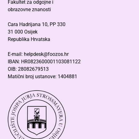
Fakultet za odgojne i
obrazovne znanosti
Cara Hadrijana 10, PP 330
31 000 Osijek
Republika Hrvatska
E-mail: helpdesk@foozos.hr
IBAN: HR0823600001103081122
OIB: 28082679513
Matični broj ustanove: 1404881