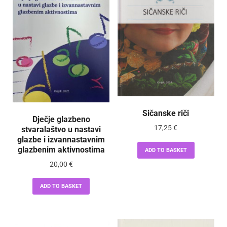
Sičanske riči
Dječje glazbeno
17,25
€
stvaralaštvo u nastavi
glazbe i izvannastavnim
glazbenim aktivnostima
ADD TO BASKET
20,00
€
ADD TO BASKET