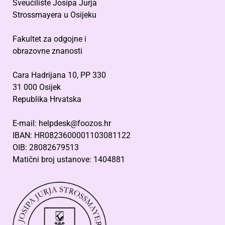
Sveučilište Josipa Jurja
Strossmayera u Osijeku
Fakultet za odgojne i
obrazovne znanosti
Cara Hadrijana 10, PP 330
31 000 Osijek
Republika Hrvatska
E-mail: helpdesk@foozos.hr
IBAN: HR0823600001103081122
OIB: 28082679513
Matični broj ustanove: 1404881