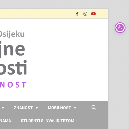
FOOZOS
Obrazujemo (za) budućnost
ZNANOST
MOBILNOST
 NAMA
STUDENTI S INVALIDITETOM