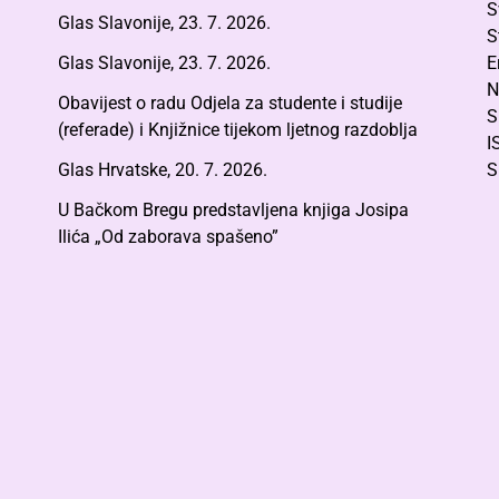
S
Glas Slavonije, 23. 7. 2026.
S
Glas Slavonije, 23. 7. 2026.
E
N
Obavijest o radu Odjela za studente i studije
S
(referade) i Knjižnice tijekom ljetnog razdoblja
I
Glas Hrvatske, 20. 7. 2026.
S
U Bačkom Bregu predstavljena knjiga Josipa
Ilića „Od zaborava spašeno”