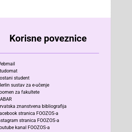
Korisne poveznice
ebmail
tudomat
ostani student
erlin sustav za e-učenje
oomen za fakultete
ABAR
rvatska znanstvena bibliografija
acebook stranica FOOZOS-a
nstagram stranica FOOZOS-a
outube kanal FOOZOS-a