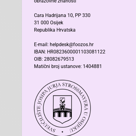
obrazovne znanosti
Cara Hadrijana 10, PP 330
31 000 Osijek
Republika Hrvatska
E-mail: helpdesk@foozos.hr
IBAN: HR0823600001103081122
OIB: 28082679513
Matični broj ustanove: 1404881