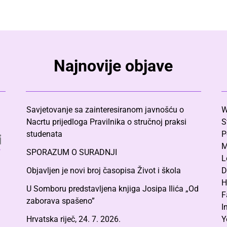
Najnovije objave
Savjetovanje sa zainteresiranom javnošću o
W
Nacrtu prijedloga Pravilnika o stručnoj praksi
S
studenata
P
M
SPORAZUM O SURADNJI
L
Objavljen je novi broj časopisa Život i škola
D
H
U Somboru predstavljena knjiga Josipa Ilića „Od
F
zaborava spašeno”
I
Hrvatska riječ, 24. 7. 2026.
Y