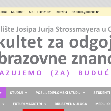
ortal
Studomat
SRCE FileSender
Trgovina
helpdesk@foozos.hr
STUDIJI
POSLIJEDIPLOMSKI STUDIJ
STUDENTI
FUTURI MAGISTRI
DRUŠTVENA ULOGA
MEDIJI O