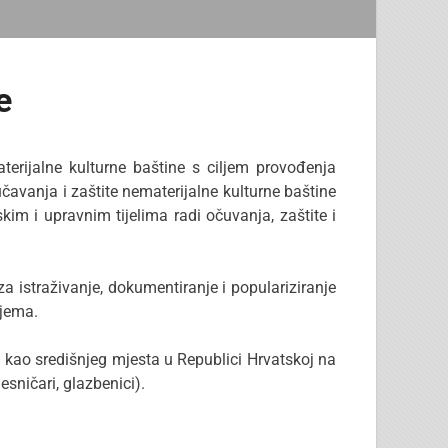
e
erijalne kulturne baštine s ciljem provođenja
čavanja i zaštite nematerijalne kulturne baštine
m i upravnim tijelima radi očuvanja, zaštite i
za istraživanje, dokumentiranje i populariziranje
ijema.
e kao središnjeg mjesta u Republici Hrvatskoj na
esničari, glazbenici).