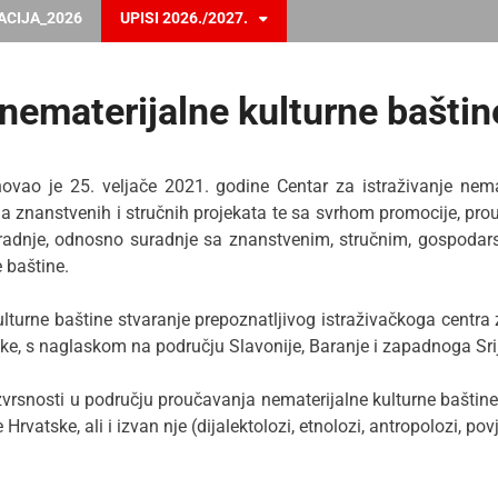
ACIJA_2026
UPISI 2026./2027.
 nematerijalne kulturne baštin
vao je 25. veljače 2021. godine Centar za istraživanje nemat
a znanstvenih i stručnih projekata te sa svrhom promocije, prou
adnje, odnosno suradnje sa znanstvenim, stručnim, gospodarski
 baštine.
ulturne baštine stvaranje prepoznatljivog istraživačkoga centra 
ske, s naglaskom na području Slavonije, Baranje i zapadnoga Sr
 izvrsnosti u području proučavanja nematerijalne kulturne baštin
rvatske, ali i izvan nje (dijalektolozi, etnolozi, antropolozi, povj