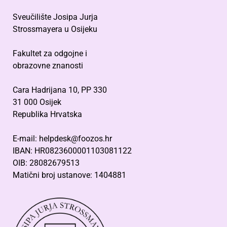
Sveučilište Josipa Jurja
Strossmayera u Osijeku
Fakultet za odgojne i
obrazovne znanosti
Cara Hadrijana 10, PP 330
31 000 Osijek
Republika Hrvatska
E-mail: helpdesk@foozos.hr
IBAN: HR0823600001103081122
OIB: 28082679513
Matični broj ustanove: 1404881