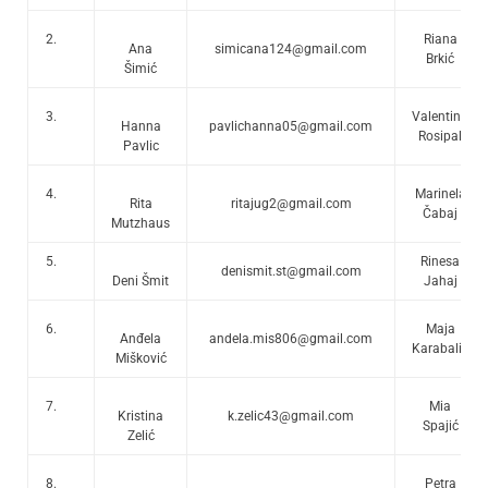
2.
Riana
Ana
simicana124@gmail.com
Brkić
Šimić
3.
Valentina
Hanna
pavlichanna05@gmail.com
Rosipal
Pavlic
4.
Marinela
Rita
ritajug2@gmail.com
Čabaj
Mutzhaus
5.
Rinesa
denismit.st@gmail.com
Deni Šmit
Jahaj
6.
Maja
Anđela
andela.mis806@gmail.com
Karabalić
Mišković
7.
Mia
Kristina
k.zelic43@gmail.com
Spajić
Zelić
8.
Petra