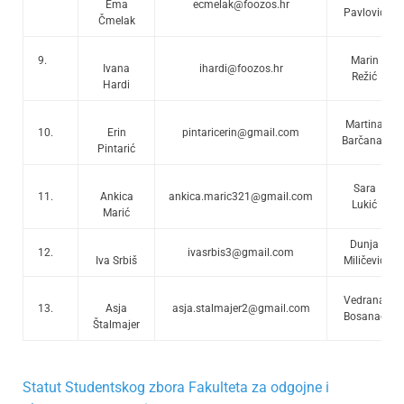
Ema
ecmelak@foozos.hr
Pavlović
Čmelak
9.
Marin
Ivana
ihardi@foozos.hr
Režić
Hardi
Martina
10.
Erin
pintaricerin@gmail.com
Barčanac
Pintarić
Sara
11.
Ankica
ankica.maric321@gmail.com
Lukić
Marić
Dunja
12.
ivasrbis3@gmail.com
Iva Srbiš
Miličević
Vedrana
13.
Asja
asja.stalmajer2@gmail.com
Bosanac
Štalmajer
Statut Studentskog zbora Fakulteta za odgojne i