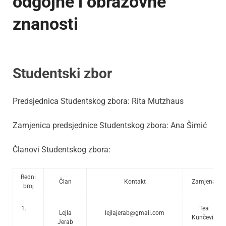
odgojne i obrazovne
znanosti
Studentski zbor
Predsjednica Studentskog zbora: Rita Mutzhaus
Zamjenica predsjednice Studentskog zbora: Ana Šimić
Članovi Studentskog zbora:
Redni
Član
Kontakt
Zamjena
broj
1.
Tea
Lejla
lejlajerab@gmail.com
Kunčević
Jerab