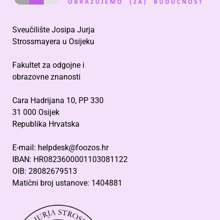
Sveučilište Josipa Jurja
Strossmayera u Osijeku
Fakultet za odgojne i
obrazovne znanosti
Cara Hadrijana 10, PP 330
31 000 Osijek
Republika Hrvatska
E-mail: helpdesk@foozos.hr
IBAN: HR0823600001103081122
OIB: 28082679513
Matični broj ustanove: 1404881