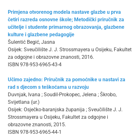
Primjena otvorenog modela nastave glazbe u prva
četiri razreda osnovne škole; Metodički priručnik za
učitelje i studente primarnog obrazovanja, glazbene
kulture i glazbene pedagogije
Šulentić Begić, Jasna
Osijek: Sveučilište J. J. Strossmayera u Osijeku, Fakultet
za odgojne i obrazovne znanosti, 2016.
ISBN 978-953-6965-43-4
Učimo zajedno: Priručnik za pomoćnike u nastavi za
rad s djecom s teškoćama u razvoju
Duvnjak, Ivana ; Soudil-Prokopec, Jelena ; Škrobo,
Svijetlana (ur.)
Osijek: Osječko-baranjska županija ; Sveučilište J. J.
Strossmayera u Osijeku, Fakultet za odgojne i
obrazovne znanosti, 2015.
ISBN 978-953-6965-44-1