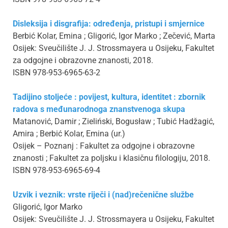
Disleksija i disgrafija: određenja, pristupi i smjernice
Berbić Kolar, Emina ; Gligorić, Igor Marko ; Zečević, Marta
Osijek: Sveučilište J. J. Strossmayera u Osijeku, Fakultet
za odgojne i obrazovne znanosti, 2018.
ISBN 978-953-6965-63-2
Tadijino stoljeće : povijest, kultura, identitet : zbornik
radova s međunarodnoga znanstvenoga skupa
Matanović, Damir ; Zieliński, Bogusław ; Tubić Hadžagić,
Amira ; Berbić Kolar, Emina (ur.)
Osijek – Poznanj : Fakultet za odgojne i obrazovne
znanosti ; Fakultet za poljsku i klasičnu filologiju, 2018.
ISBN 978-953-6965-69-4
Uzvik i veznik: vrste riječi i (nad)rečenične službe
Gligorić, Igor Marko
Osijek: Sveučilište J. J. Strossmayera u Osijeku, Fakultet