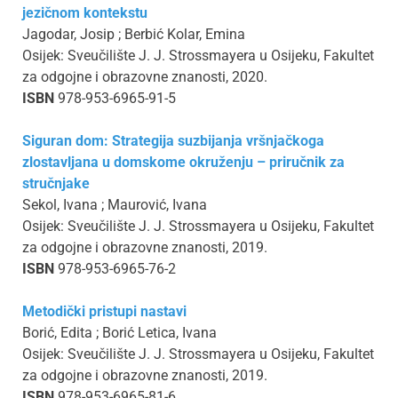
jezičnom kontekstu
Jagodar, Josip ; Berbić Kolar, Emina
Osijek: Sveučilište J. J. Strossmayera u Osijeku, Fakultet
za odgojne i obrazovne znanosti, 2020.
ISBN
978-953-6965-91-5
Siguran dom: Strategija suzbijanja vršnjačkoga
zlostavljana u domskome okruženju – priručnik za
stručnjake
Sekol, Ivana ; Maurović, Ivana
Osijek: Sveučilište J. J. Strossmayera u Osijeku, Fakultet
za odgojne i obrazovne znanosti, 2019.
ISBN
978-953-6965-76-2
Metodički pristupi nastavi
Borić, Edita ; Borić Letica, Ivana
Osijek: Sveučilište J. J. Strossmayera u Osijeku, Fakultet
za odgojne i obrazovne znanosti, 2019.
ISBN
978-953-6965-81-6