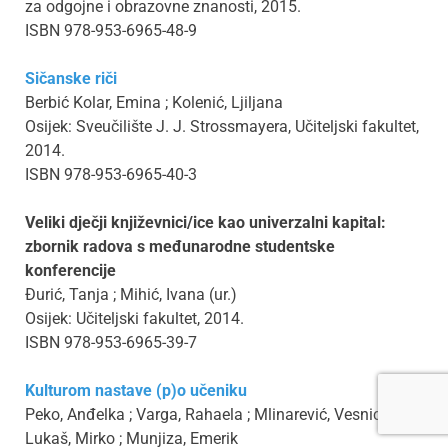
za odgojne i obrazovne znanosti, 2015.
ISBN 978-953-6965-48-9
Sičanske riči
Berbić Kolar, Emina ; Kolenić, Ljiljana
Osijek: Sveučilište J. J. Strossmayera, Učiteljski fakultet,
2014.
ISBN 978-953-6965-40-3
Veliki dječji književnici/ice kao univerzalni kapital:
zbornik radova s međunarodne studentske
konferencije
Đurić, Tanja ; Mihić, Ivana (ur.)
Osijek: Učiteljski fakultet, 2014.
ISBN 978-953-6965-39-7
Kulturom nastave (p)o učeniku
Peko, Anđelka ; Varga, Rahaela ; Mlinarević, Vesnica ;
Lukaš, Mirko ; Munjiza, Emerik