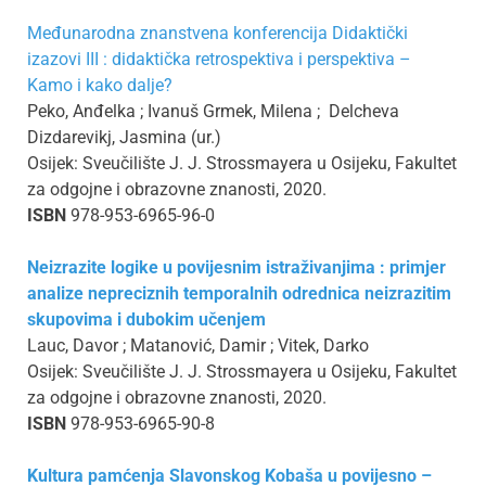
Međunarodna znanstvena konferencija Didaktički
izazovi III : didaktička retrospektiva i perspektiva –
Kamo i kako dalje?
Peko, Anđelka ; Ivanuš Grmek, Milena ; Delcheva
Dizdarevikj, Jasmina (ur.)
Osijek: Sveučilište J. J. Strossmayera u Osijeku, Fakultet
za odgojne i obrazovne znanosti, 2020.
ISBN
978-953-6965-96-0
Neizrazite logike u povijesnim istraživanjima : primjer
analize nepreciznih temporalnih odrednica neizrazitim
skupovima i dubokim učenjem
Lauc, Davor ; Matanović, Damir ; Vitek, Darko
Osijek: Sveučilište J. J. Strossmayera u Osijeku, Fakultet
za odgojne i obrazovne znanosti, 2020.
ISBN
978-953-6965-90-8
Kultura pamćenja Slavonskog Kobaša u povijesno –