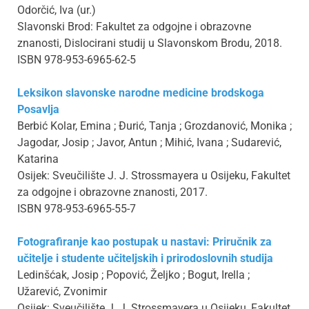
Odorčić, Iva (ur.)
Slavonski Brod: Fakultet za odgojne i obrazovne
znanosti, Dislocirani studij u Slavonskom Brodu, 2018.
ISBN 978-953-6965-62-5
Leksikon slavonske narodne medicine brodskoga
Posavlja
Berbić Kolar, Emina ; Đurić, Tanja ; Grozdanović, Monika ;
Jagodar, Josip ; Javor, Antun ; Mihić, Ivana ; Sudarević,
Katarina
Osijek: Sveučilište J. J. Strossmayera u Osijeku, Fakultet
za odgojne i obrazovne znanosti, 2017.
ISBN 978-953-6965-55-7
Fotografiranje kao postupak u nastavi: Priručnik za
učitelje i studente učiteljskih i prirodoslovnih studija
Ledinšćak, Josip ; Popović, Željko ; Bogut, Irella ;
Užarević, Zvonimir
Osijek: Sveučilište J. J. Strossmayera u Osijeku, Fakultet