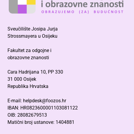
Sveučilište Josipa Jurja
Strossmayera u Osijeku
Fakultet za odgojne i
obrazovne znanosti
Cara Hadrijana 10, PP 330
31 000 Osijek
Republika Hrvatska
E-mail: helpdesk@foozos.hr
IBAN: HR0823600001103081122
OIB: 28082679513
Matični broj ustanove: 1404881