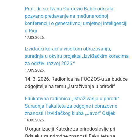
Prof. dr. sc. Ivana Đurđević Babić održala
pozvano predavanje na međunarodnoj
konferenciji o generativnoj umjetnoj inteligenciji
u Rigi
17.03.2026.
Izviđački koraci u visokom obrazovanju,
suradnja u okviru projekta „Izviđačkim koracima
za održivi razvoj 2026.“
17.03.2026.
14. 3. 2026. Radionica na FOOZOS-u za buduće
odgojitelje na temu „Istraživanja u prirodi“
Edukativna radionica „Istraživanja u prirodi“.
Suradnja Fakulteta za odgojne i obrazovne
znanosti i Izviđačkog kluba „Javor“ Osijek
16.03.2026.
U organizaciji Katedre za prirodoslovlje pri
Odsjeku za prirodne znanosti Fakulteta za