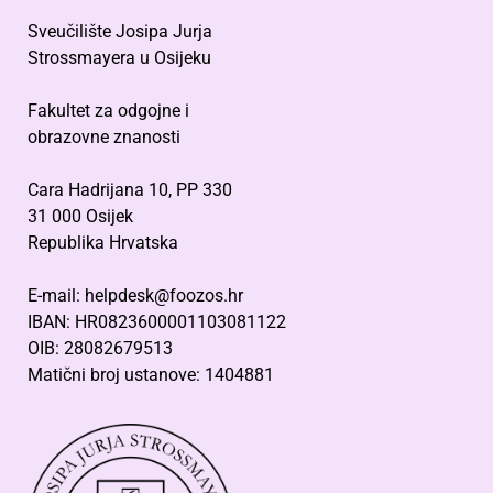
Sveučilište Josipa Jurja
Strossmayera u Osijeku
Fakultet za odgojne i
obrazovne znanosti
Cara Hadrijana 10, PP 330
31 000 Osijek
Republika Hrvatska
E-mail: helpdesk@foozos.hr
IBAN: HR0823600001103081122
OIB: 28082679513
Matični broj ustanove: 1404881