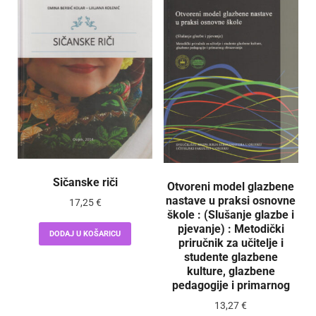
Sičanske riči
Otvoreni model glazbene
nastave u praksi osnovne
17,25
€
škole : (Slušanje glazbe i
pjevanje) : Metodički
DODAJ U KOŠARICU
priručnik za učitelje i
studente glazbene
kulture, glazbene
pedagogije i primarnog
13,27
€