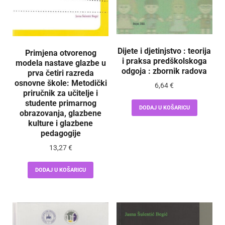
Dijete i djetinjstvo : teorija
Primjena otvorenog
i praksa predškolskoga
modela nastave glazbe u
odgoja : zbornik radova
prva četiri razreda
osnovne škole: Metodički
6,64
€
priručnik za učitelje i
studente primarnog
DODAJ U KOŠARICU
obrazovanja, glazbene
kulture i glazbene
pedagogije
13,27
€
DODAJ U KOŠARICU