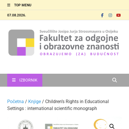
TOP MENU
07.08.2026.
FOOZOS
Obrazujemo (za) budućnost
IZBORNIK
Početna
/
Knjige
/ Children’s Rights in Educational
Settings : international scientific monograph