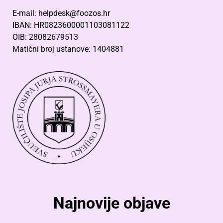
E-mail: helpdesk@foozos.hr
IBAN: HR0823600001103081122
OIB: 28082679513
Matični broj ustanove: 1404881
Najnovije objave