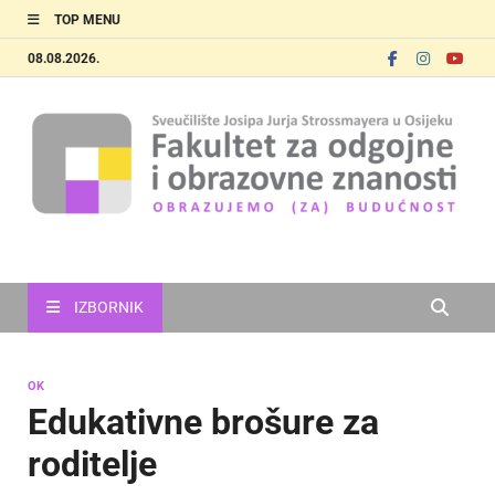
TOP MENU
08.08.2026.
FOOZOS
Obrazujemo (za) budućnost
IZBORNIK
OK
Edukativne brošure za
roditelje