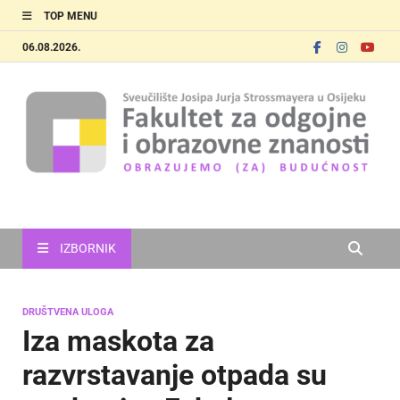
TOP MENU
06.08.2026.
FOOZOS
Obrazujemo (za) budućnost
IZBORNIK
DRUŠTVENA ULOGA
Iza maskota za
razvrstavanje otpada su