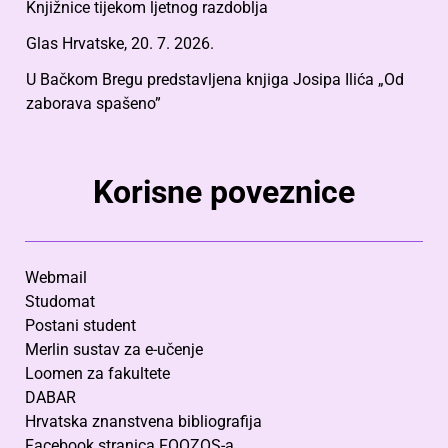
Knjižnice tijekom ljetnog razdoblja
Glas Hrvatske, 20. 7. 2026.
U Bačkom Bregu predstavljena knjiga Josipa Ilića „Od
zaborava spašeno”
Korisne poveznice
Webmail
Studomat
Postani student
Merlin sustav za e-učenje
Loomen za fakultete
DABAR
Hrvatska znanstvena bibliografija
Facebook stranica FOOZOS-a