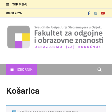
TOP MENU
08.08.2026.
FOOZOS
Obrazujemo (za) budućnost
IZBORNIK
Košarica