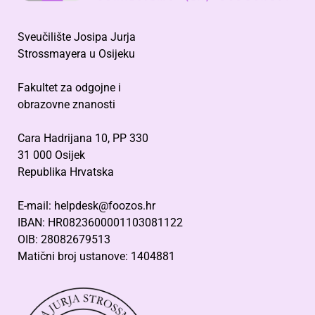
Sveučilište Josipa Jurja
Strossmayera u Osijeku
Fakultet za odgojne i
obrazovne znanosti
Cara Hadrijana 10, PP 330
31 000 Osijek
Republika Hrvatska
E-mail: helpdesk@foozos.hr
IBAN: HR0823600001103081122
OIB: 28082679513
Matični broj ustanove: 1404881