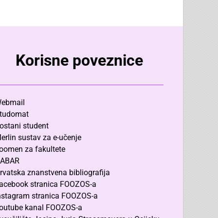
Korisne poveznice
ebmail
tudomat
ostani student
erlin sustav za e-učenje
oomen za fakultete
ABAR
rvatska znanstvena bibliografija
acebook stranica FOOZOS-a
nstagram stranica FOOZOS-a
outube kanal FOOZOS-a