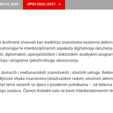
ACIJA_2026
UPISI 2026./2027.
za društvene znanosti kao središnja znanstveno-nastavna jedini
sihologije te interdisciplinarnih aspekata digitalnoga okruženja 
im, diplomskim, specijalističkim i doktorskim studijskim progr
ržaja i programa cjeloživotnoga obrazovanja.
h domaćih i međunarodnih znanstvenih i stručnih udruga. Redovi
dljivosti struke znanstveno-istraživačkim radom, stručnim akti
ektar tema vezanih uz djecu s posebnim potrebama – od teškoća
a sustava. Članovi Katedre usto se bave interdisciplinarnim te