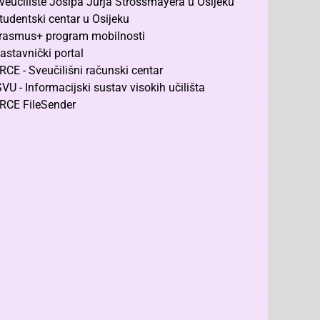
veučilište Josipa Jurja Strossmayera u Osijeku
tudentski centar u Osijeku
rasmus+ program mobilnosti
astavnički portal
RCE - Sveučilišni računski centar
SVU - Informacijski sustav visokih učilišta
RCE FileSender