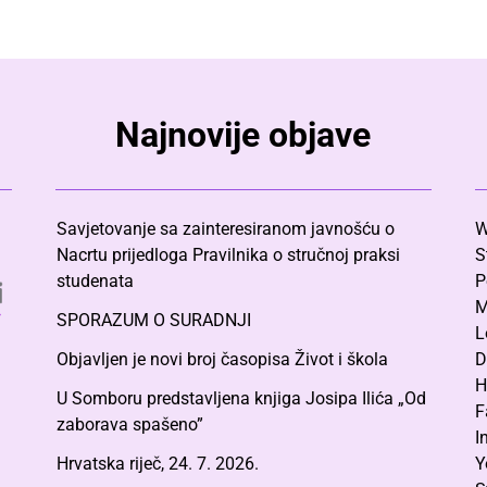
Najnovije objave
Savjetovanje sa zainteresiranom javnošću o
W
Nacrtu prijedloga Pravilnika o stručnoj praksi
S
studenata
P
M
SPORAZUM O SURADNJI
L
Objavljen je novi broj časopisa Život i škola
D
H
U Somboru predstavljena knjiga Josipa Ilića „Od
F
zaborava spašeno”
I
Hrvatska riječ, 24. 7. 2026.
Y