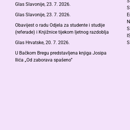
S
Glas Slavonije, 23. 7. 2026.
S
Glas Slavonije, 23. 7. 2026.
E
N
Obavijest o radu Odjela za studente i studije
S
(referade) i Knjižnice tijekom ljetnog razdoblja
I
Glas Hrvatske, 20. 7. 2026.
S
U Bačkom Bregu predstavljena knjiga Josipa
Ilića „Od zaborava spašeno”