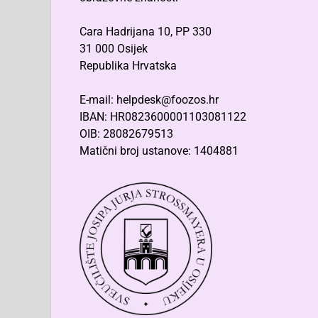
Cara Hadrijana 10, PP 330
31 000 Osijek
Republika Hrvatska
E-mail: helpdesk@foozos.hr
IBAN: HR0823600001103081122
OIB: 28082679513
Matični broj ustanove: 1404881