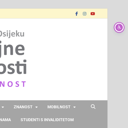
FOOZOS
Obrazujemo (za) budućnost
ZNANOST
MOBILNOST
 NAMA
STUDENTI S INVALIDITETOM