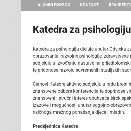
ALUMNI FOOZOS
KONTAKT
REAKREDIT
Katedra za psihologiju
Katedra za psihologiju djeluje unutar Odsjeka 
obrazovanja, razvojne psihologije, zdravstvene p
sudjeluju u izvođenju nastave na prijediplomsk
te pridonose razvoju suvremenih studijskih sad
Članovi Katedre aktivno sudjeluju u radu brojni
znanstvene odbore konferencija te doprinose vi
znanstveni i stručni interes obuhvaća širok sp
izazove i mogućnosti unutar odgojno-obrazovnog
rizičnoga mrežnog ponašanja djece i mladih.
Predsjednica Katedre