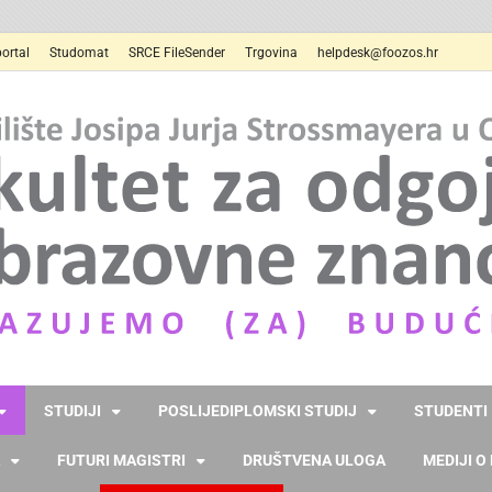
ortal
Studomat
SRCE FileSender
Trgovina
helpdesk@foozos.hr
STUDIJI
POSLIJEDIPLOMSKI STUDIJ
STUDENTI
FUTURI MAGISTRI
DRUŠTVENA ULOGA
MEDIJI O