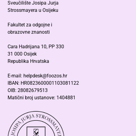
Sveučilište Josipa Jurja
Strossmayera u Osijeku
Fakultet za odgojne i
obrazovne znanosti
Cara Hadrijana 10, PP 330
31 000 Osijek
Republika Hrvatska
E-mail: helpdesk@foozos.hr
IBAN: HR0823600001103081122
OIB: 28082679513
Matični broj ustanove: 1404881