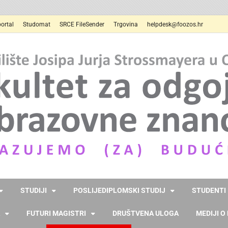
ortal
Studomat
SRCE FileSender
Trgovina
helpdesk@foozos.hr
STUDIJI
POSLIJEDIPLOMSKI STUDIJ
STUDENTI
FUTURI MAGISTRI
DRUŠTVENA ULOGA
MEDIJI O