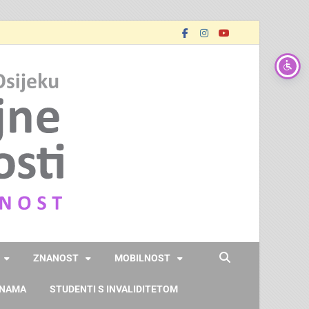
FOOZOS
Obrazujemo (za) budućnost
ZNANOST
MOBILNOST
 NAMA
STUDENTI S INVALIDITETOM