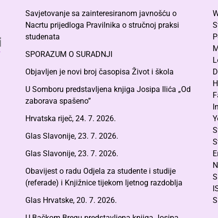
Savjetovanje sa zainteresiranom javnošću o
W
Nacrtu prijedloga Pravilnika o stručnoj praksi
S
studenata
P
M
SPORAZUM O SURADNJI
L
Objavljen je novi broj časopisa Život i škola
D
H
U Somboru predstavljena knjiga Josipa Ilića „Od
F
zaborava spašeno”
I
Hrvatska riječ, 24. 7. 2026.
Y
S
Glas Slavonije, 23. 7. 2026.
S
Glas Slavonije, 23. 7. 2026.
E
N
Obavijest o radu Odjela za studente i studije
S
(referade) i Knjižnice tijekom ljetnog razdoblja
I
Glas Hrvatske, 20. 7. 2026.
S
U Bačkom Bregu predstavljena knjiga Josipa