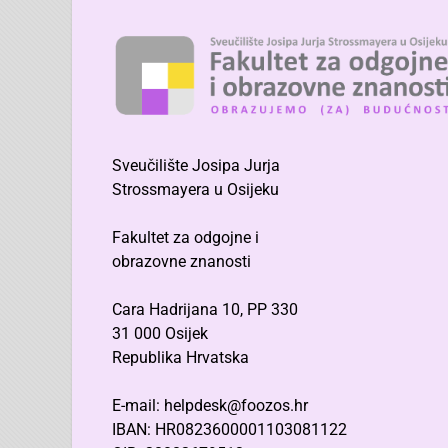
Sveučilište Josipa Jurja
Strossmayera u Osijeku
Fakultet za odgojne i
obrazovne znanosti
Cara Hadrijana 10, PP 330
31 000 Osijek
Republika Hrvatska
E-mail: helpdesk@foozos.hr
IBAN: HR0823600001103081122