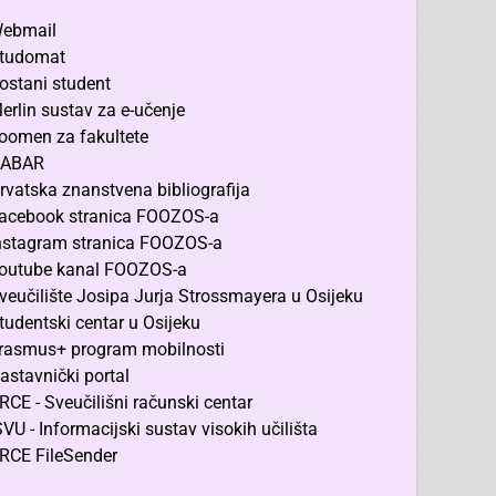
ebmail
tudomat
ostani student
erlin sustav za e-učenje
oomen za fakultete
ABAR
rvatska znanstvena bibliografija
acebook stranica FOOZOS-a
nstagram stranica FOOZOS-a
outube kanal FOOZOS-a
veučilište Josipa Jurja Strossmayera u Osijeku
tudentski centar u Osijeku
rasmus+ program mobilnosti
astavnički portal
RCE - Sveučilišni računski centar
SVU - Informacijski sustav visokih učilišta
RCE FileSender