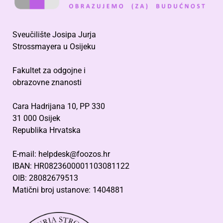
Sveučilište Josipa Jurja
Strossmayera u Osijeku
Fakultet za odgojne i
obrazovne znanosti
Cara Hadrijana 10, PP 330
31 000 Osijek
Republika Hrvatska
E-mail: helpdesk@foozos.hr
IBAN: HR0823600001103081122
OIB: 28082679513
Matični broj ustanove: 1404881