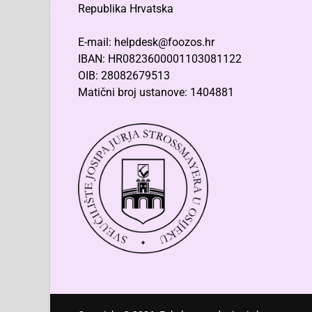
Republika Hrvatska
E-mail: helpdesk@foozos.hr
IBAN: HR0823600001103081122
OIB: 28082679513
Matični broj ustanove: 1404881