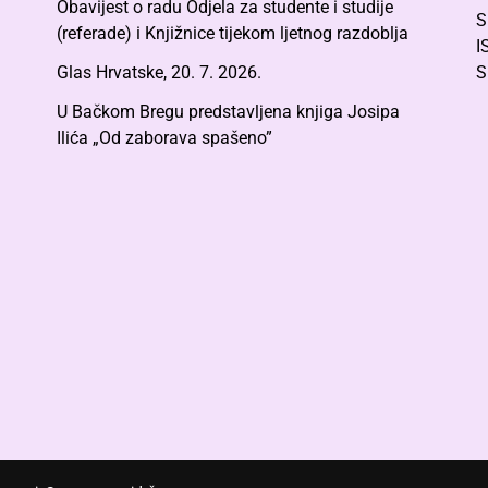
Obavijest o radu Odjela za studente i studije
S
(referade) i Knjižnice tijekom ljetnog razdoblja
I
Glas Hrvatske, 20. 7. 2026.
S
U Bačkom Bregu predstavljena knjiga Josipa
Ilića „Od zaborava spašeno”