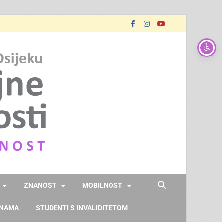
FOOZOS
Obrazujemo (za) budućnost
ZNANOST
MOBILNOST
 NAMA
STUDENTI S INVALIDITETOM