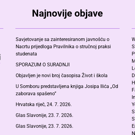
Najnovije objave
Savjetovanje sa zainteresiranom javnošću o
W
Nacrtu prijedloga Pravilnika o stručnoj praksi
S
studenata
P
M
SPORAZUM O SURADNJI
L
Objavljen je novi broj časopisa Život i škola
D
H
U Somboru predstavljena knjiga Josipa Ilića „Od
F
zaborava spašeno”
I
Hrvatska riječ, 24. 7. 2026.
Y
S
Glas Slavonije, 23. 7. 2026.
S
Glas Slavonije, 23. 7. 2026.
E
N