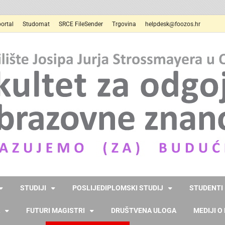
ortal
Studomat
SRCE FileSender
Trgovina
helpdesk@foozos.hr
STUDIJI
POSLIJEDIPLOMSKI STUDIJ
STUDENTI
FUTURI MAGISTRI
DRUŠTVENA ULOGA
MEDIJI O