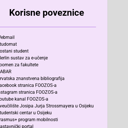
Korisne poveznice
ebmail
tudomat
ostani student
erlin sustav za e-učenje
oomen za fakultete
ABAR
rvatska znanstvena bibliografija
acebook stranica FOOZOS-a
nstagram stranica FOOZOS-a
outube kanal FOOZOS-a
veučilište Josipa Jurja Strossmayera u Osijeku
tudentski centar u Osijeku
rasmus+ program mobilnosti
astavnički portal