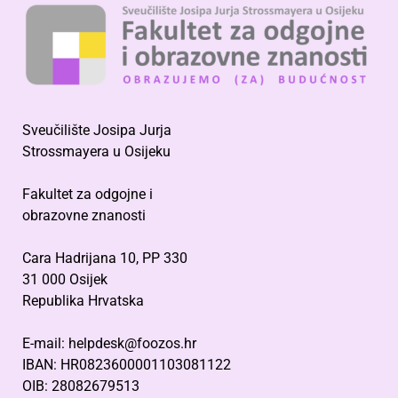
Sveučilište Josipa Jurja
Strossmayera u Osijeku
Fakultet za odgojne i
obrazovne znanosti
Cara Hadrijana 10, PP 330
31 000 Osijek
Republika Hrvatska
E-mail: helpdesk@foozos.hr
IBAN: HR0823600001103081122
OIB: 28082679513