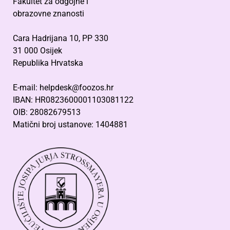
Fakultet za odgojne i
obrazovne znanosti
Cara Hadrijana 10, PP 330
31 000 Osijek
Republika Hrvatska
E-mail: helpdesk@foozos.hr
IBAN: HR0823600001103081122
OIB: 28082679513
Matični broj ustanove: 1404881