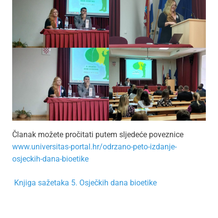
Članak možete pročitati putem sljedeće poveznice
www.universitas-portal.hr/odrzano-peto-izdanje-
osjeckih-dana-bioetike
Knjiga sažetaka 5. Osječkih dana bioetike