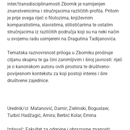
inter/transdisciplinarnosti Zbornik je namijenjen
znanstvenicima i stručnjacima različitih profila. Pritom
je prije svega riječ o filolozima, književnim
komparatistima, slavistima, stilističarima te ostalim
stručnjacima iz različitih područja koji su na neki način
u svojemu radu usmjereni na Dragutina Tadijanovića.
Tematska raznovrsnost priloga u Zborniku proširuje
ciljanu skupnu te ga čini zanimljivim i široj javnosti: riječ
je o kanonskom autoru ovih prostora te društveno-
povijesnom kontekstu za koji postoji interes i šire
društvene zajednice.
Urednik/ci: Matanović, Damir; Zielinski, Boguslaw;
Turbić Hadžagić, Amira; Berbić Kolar, Emina
Izdavač: Fakultet za odgojne i obrazovne znanosti;