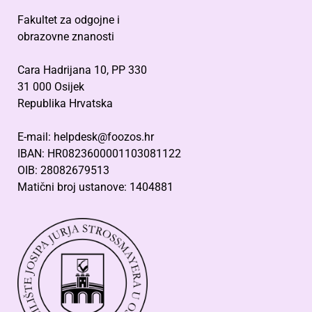
Fakultet za odgojne i
obrazovne znanosti
Cara Hadrijana 10, PP 330
31 000 Osijek
Republika Hrvatska
E-mail: helpdesk@foozos.hr
IBAN: HR0823600001103081122
OIB: 28082679513
Matični broj ustanove: 1404881