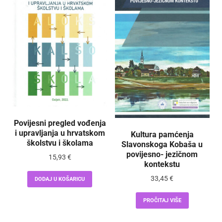
Povijesni pregled vođenja
i upravljanja u hrvatskom
Kultura pamćenja
školstvu i školama
Slavonskoga Kobaša u
povijesno- jezičnom
15,93
€
kontekstu
33,45
€
DODAJ U KOŠARICU
PROČITAJ VIŠE