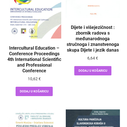
Dijete i višejezičnost :
zbornik radova s
međunarodnoga
stručnoga i znanstvenoga
Intercultural Education –
skupa Dijete i jezik danas
Conference Proceedings
6,64
€
4th International Scientific
and Professional
Conference
DODAJ U KOŠARICU
10,62
€
DODAJ U KOŠARICU