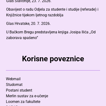
Glas Slavonije, 23. 7. 2026.
Obavijest o radu Odjela za studente i studije (referade) i
Knjižnice tijekom ljetnog razdoblja
Glas Hrvatske, 20. 7. 2026.
U Bačkom Bregu predstavljena knjiga Josipa Ilića „Od
zaborava spašeno”
Korisne poveznice
Webmail
Studomat
Postani student
Merlin sustav za e-učenje
Loomen za fakultete