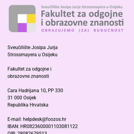
Sveučilište Josipa Jurja
Strossmayera u Osijeku
Fakultet za odgojne i
obrazovne znanosti
Cara Hadrijana 10, PP 330
31 000 Osijek
Republika Hrvatska
E-mail: helpdesk@foozos.hr
IBAN: HR0823600001103081122
OIB: 28082679513