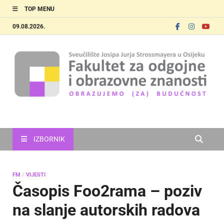
TOP MENU
09.08.2026.
FOOZOS
Obrazujemo (za) budućnost
IZBORNIK
FM
/
VIJESTI
Časopis Foo2rama – poziv
na slanje autorskih radova