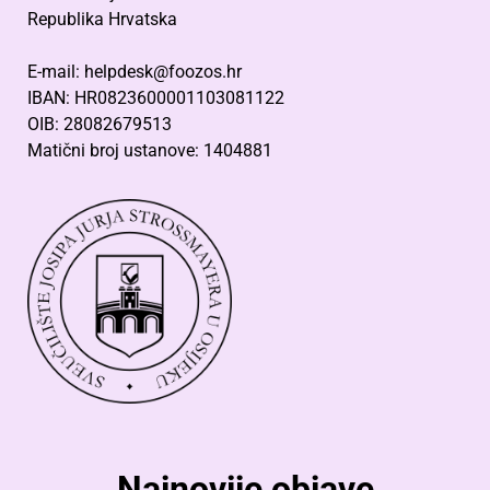
Republika Hrvatska
E-mail: helpdesk@foozos.hr
IBAN: HR0823600001103081122
OIB: 28082679513
Matični broj ustanove: 1404881
Najnovije objave