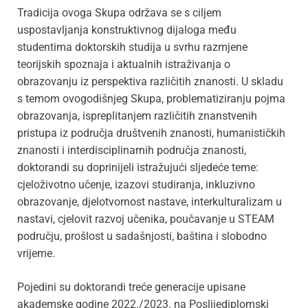
Tradicija ovoga Skupa održava se s ciljem
uspostavljanja konstruktivnog dijaloga među
studentima doktorskih studija u svrhu razmjene
teorijskih spoznaja i aktualnih istraživanja o
obrazovanju iz perspektiva različitih znanosti. U skladu
s temom ovogodišnjeg Skupa, problematiziranju pojma
obrazovanja, ispreplitanjem različitih znanstvenih
pristupa iz područja ​društvenih znanosti, humanističkih
znanosti i interdisciplinarnih područja znanosti,
doktorandi su doprinijeli istražujući sljedeće teme:
cjeloživotno učenje, izazovi studiranja, inkluzivno
obrazovanje, djelotvornost nastave, interkulturalizam u
nastavi, cjelovit razvoj učenika, poučavanje u STEAM
području, prošlost u sadašnjosti, baština i slobodno
vrijeme.
Pojedini su doktorandi treće generacije upisane
akademske godine 2022./2023. na Poslijediplomski