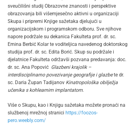
sveučilišni studij Obrazovne znanosti i perspektive
obrazovanja bili višemjesečno aktivni u organizaciji
Skupa i pripremi Knjige sažetaka djelujući u
organizacijskom i programskom odboru. Sve njihove
napore podržale su dekanica Fakulteta prof. dr. sc.
Emina Berbić Kolar te voditeljica navedenog doktorskog
studija prof. dr. sc. Edita Borić. Skup su podržale i
djelatnice Fakulteta održavši pozvana predavanja: doc.
dr. sc. Ana Popović
Glazbeni krajolik –
interdisciplinarno povezivanje geografije
i glazbe
te dr.
sc. Daria Župan Tadijanov
Kinatropološka obilježja
učenika s kohlearnim implantatom
.
Više o Skupu, kao i Knjigu sažetaka možete pronaći na
službenoj mrežnoj stranici
https://foozos-
pero.weebly.com/