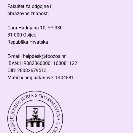
Fakultet za odgojne i
obrazovne znanosti
Cara Hadrijana 10, PP 330
31 000 Osijek
Republika Hrvatska
E-mail: helpdesk@foozos.hr
IBAN: HR0823600001103081122
OIB: 28082679513
Matični broj ustanove: 1404881