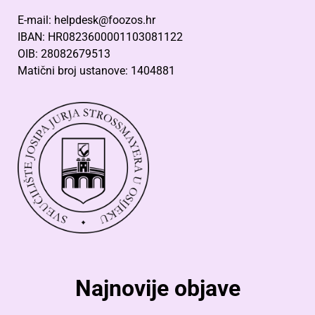
E-mail: helpdesk@foozos.hr
IBAN: HR0823600001103081122
OIB: 28082679513
Matični broj ustanove: 1404881
Najnovije objave