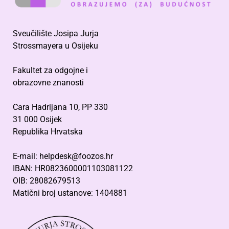
Sveučilište Josipa Jurja
Strossmayera u Osijeku
Fakultet za odgojne i
obrazovne znanosti
Cara Hadrijana 10, PP 330
31 000 Osijek
Republika Hrvatska
E-mail: helpdesk@foozos.hr
IBAN: HR0823600001103081122
OIB: 28082679513
Matični broj ustanove: 1404881