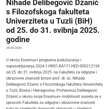
Nihade Delibegović Džanić
s Filozofskoga fakulteta
Univerziteta u Tuzli (BiH)
od 25. do 31. svibnja 2025.
godine
28.05.2025.
U okviru Erasmus+ programa podučavanja i
osposobljavanja 2024-1-HR01-KA171-HED-000212154
od 25. do 31. svibnja 2025. na Fakultetu za odgojne i
obrazovne znanosti boravi prof. dr. sc. Nihada
Delibegović Džanić s Filozofskoga fakulteta Univerziteta
u Tuzli, Bosna i Hercegovina. Profesorica Delibegović
Džanić u okviru svoje Erasmus+ mobilnosti susrela se s
upravom Fakulteta za odgojne i obrazovne znanosti
kako bi zajednički dogovorili aktivnosti u sljedećoj