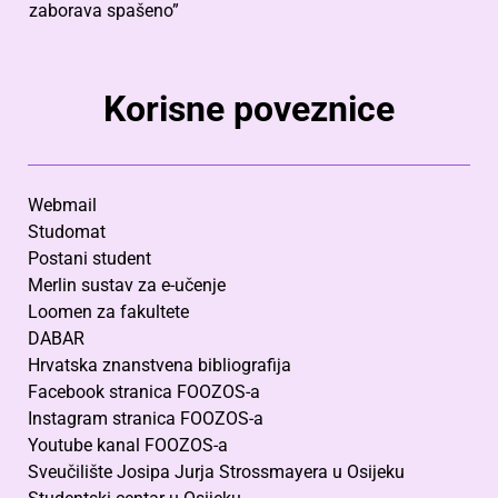
zaborava spašeno”
Korisne poveznice
Webmail
Studomat
Postani student
Merlin sustav za e-učenje
Loomen za fakultete
DABAR
Hrvatska znanstvena bibliografija
Facebook stranica FOOZOS-a
Instagram stranica FOOZOS-a
Youtube kanal FOOZOS-a
Sveučilište Josipa Jurja Strossmayera u Osijeku