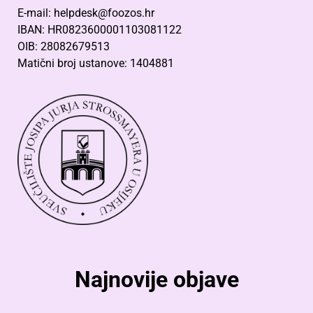
E-mail: helpdesk@foozos.hr
IBAN: HR0823600001103081122
OIB: 28082679513
Matični broj ustanove: 1404881
Najnovije objave