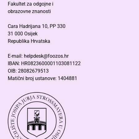
Fakultet za odgojne i
obrazovne znanosti
Cara Hadrijana 10, PP 330
31 000 Osijek
Republika Hrvatska
E-mail: helpdesk@foozos.hr
IBAN: HR0823600001103081122
OIB: 28082679513
Matični broj ustanove: 1404881