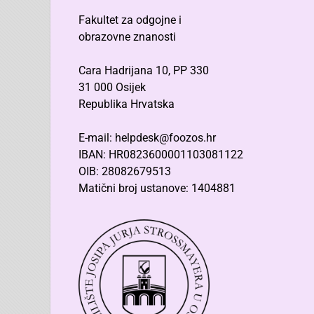
Fakultet za odgojne i
obrazovne znanosti
Cara Hadrijana 10, PP 330
31 000 Osijek
Republika Hrvatska
E-mail: helpdesk@foozos.hr
IBAN: HR0823600001103081122
OIB: 28082679513
Matični broj ustanove: 1404881