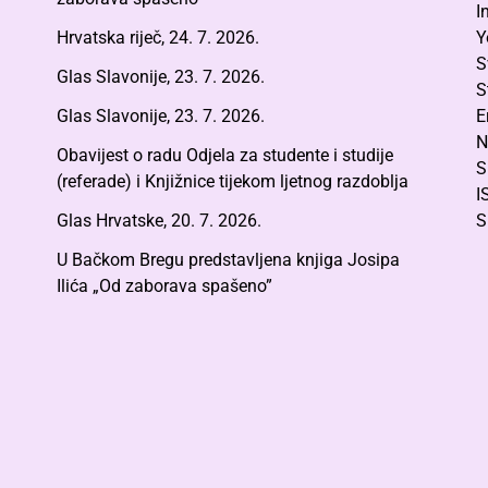
I
Hrvatska riječ, 24. 7. 2026.
Y
S
Glas Slavonije, 23. 7. 2026.
S
Glas Slavonije, 23. 7. 2026.
E
N
Obavijest o radu Odjela za studente i studije
S
(referade) i Knjižnice tijekom ljetnog razdoblja
I
Glas Hrvatske, 20. 7. 2026.
S
U Bačkom Bregu predstavljena knjiga Josipa
Ilića „Od zaborava spašeno”