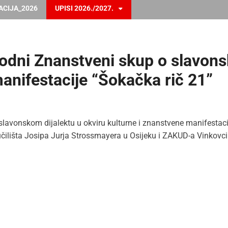
ACIJA_2026
UPISI 2026./2027.
dni Znanstveni skup o slavonsk
anifestacije “Šokačka rič 21”
avonskom dijalektu u okviru kulturne i znanstvene manifestacije
čilišta Josipa Jurja Strossmayera u Osijeku i ZAKUD-a Vinkovci