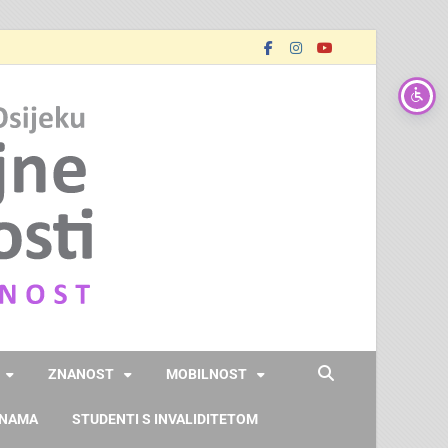
FOOZOS
Obrazujemo (za) budućnost
ZNANOST
MOBILNOST
 NAMA
STUDENTI S INVALIDITETOM