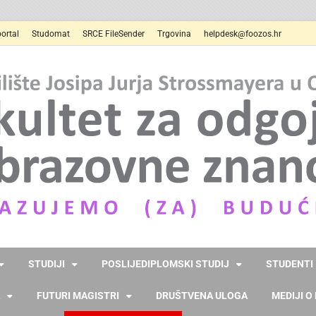
ortal
Studomat
SRCE FileSender
Trgovina
helpdesk@foozos.hr
STUDIJI
POSLIJEDIPLOMSKI STUDIJ
STUDENTI
FUTURI MAGISTRI
DRUŠTVENA ULOGA
MEDIJI O