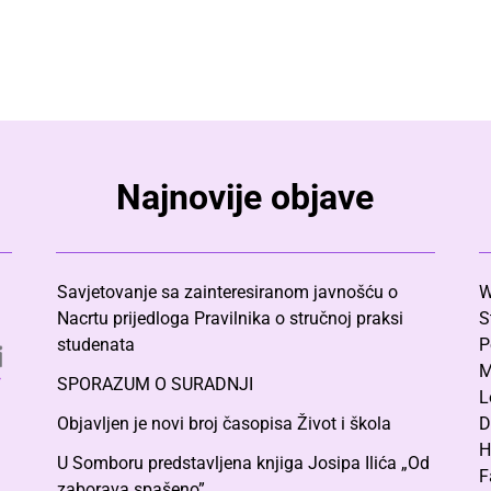
Najnovije objave
Savjetovanje sa zainteresiranom javnošću o
W
Nacrtu prijedloga Pravilnika o stručnoj praksi
S
studenata
P
M
SPORAZUM O SURADNJI
L
Objavljen je novi broj časopisa Život i škola
D
H
U Somboru predstavljena knjiga Josipa Ilića „Od
F
zaborava spašeno”