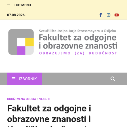
TOP MENU
07.08.2026.
FOOZOS
Obrazujemo (za) budućnost
IZBORNIK
DRUŠTVENA ULOGA
/
VIJESTI
Fakultet za odgojne i
obrazovne znanosti i