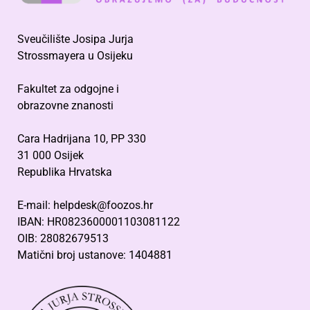
Sveučilište Josipa Jurja
Strossmayera u Osijeku
Fakultet za odgojne i
obrazovne znanosti
Cara Hadrijana 10, PP 330
31 000 Osijek
Republika Hrvatska
E-mail: helpdesk@foozos.hr
IBAN: HR0823600001103081122
OIB: 28082679513
Matični broj ustanove: 1404881