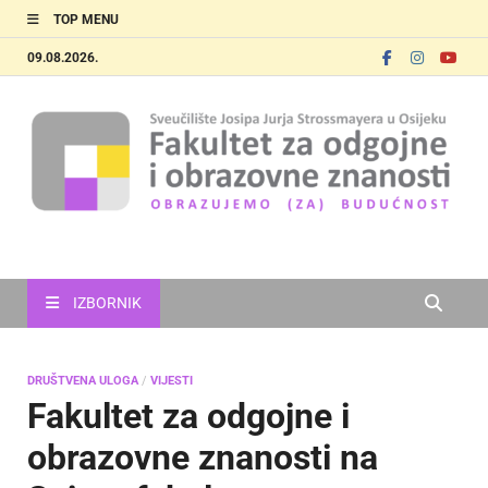
TOP MENU
09.08.2026.
FOOZOS
Obrazujemo (za) budućnost
IZBORNIK
DRUŠTVENA ULOGA
/
VIJESTI
Fakultet za odgojne i
obrazovne znanosti na