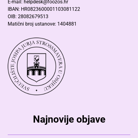
E-mail: helpdesk@foozos.hr
IBAN: HR0823600001103081122
OIB: 28082679513
Matični broj ustanove: 1404881
Najnovije objave