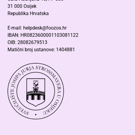
31 000 Osijek
Republika Hrvatska
E-mail: helpdesk@foozos.hr
IBAN: HR0823600001103081122
OIB: 28082679513
Matični broj ustanove: 1404881