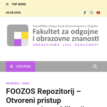
TOP MENU
06.08.2026.
FOOZOS
Obrazujemo (za) budućnost
IZBORNIK
KNJIŽNICA
/
OZNA
FOOZOS Repozitorij –
Otvoreni pristup