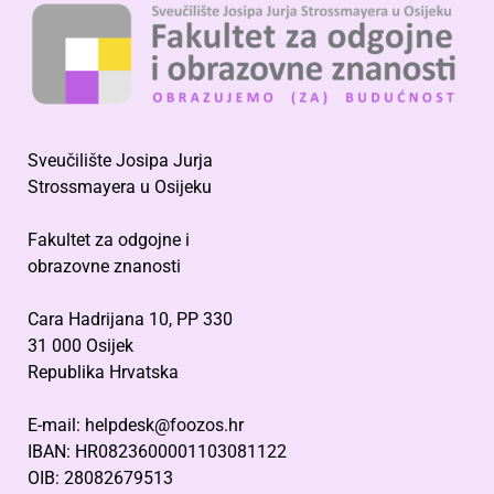
Sveučilište Josipa Jurja
Strossmayera u Osijeku
Fakultet za odgojne i
obrazovne znanosti
Cara Hadrijana 10, PP 330
31 000 Osijek
Republika Hrvatska
E-mail: helpdesk@foozos.hr
IBAN: HR0823600001103081122
OIB: 28082679513