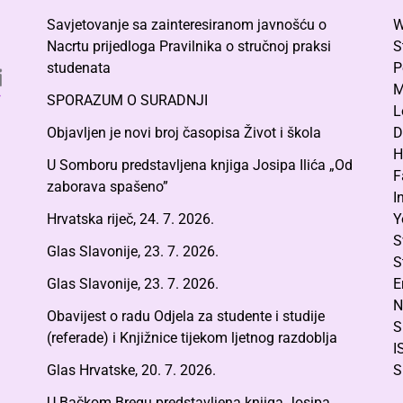
Savjetovanje sa zainteresiranom javnošću o
W
Nacrtu prijedloga Pravilnika o stručnoj praksi
S
studenata
P
M
SPORAZUM O SURADNJI
L
Objavljen je novi broj časopisa Život i škola
D
H
U Somboru predstavljena knjiga Josipa Ilića „Od
F
zaborava spašeno”
I
Hrvatska riječ, 24. 7. 2026.
Y
S
Glas Slavonije, 23. 7. 2026.
S
Glas Slavonije, 23. 7. 2026.
E
N
Obavijest o radu Odjela za studente i studije
S
(referade) i Knjižnice tijekom ljetnog razdoblja
I
Glas Hrvatske, 20. 7. 2026.
S
U Bačkom Bregu predstavljena knjiga Josipa