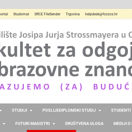
ortal
Studomat
SRCE FileSender
Trgovina
helpdesk@foozos.hr
STUDIJI
POSLIJEDIPLOMSKI STUDIJ
STUDENTI
FUTURI MAGISTRI
DRUŠTVENA ULOGA
MEDIJI O