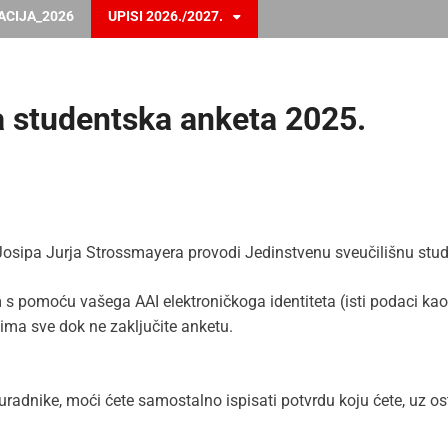
ACIJA_2026
UPISI 2026./2027.
a studentska anketa 2025.
Josipa Jurja Strossmayera provodi Jedinstvenu sveučilišnu stu
 s pomoću vašega AAI elektroničkoga identiteta (isti podaci ka
cima sve dok ne zaključite anketu.
radnike, moći ćete samostalno ispisati potvrdu koju ćete, uz ost