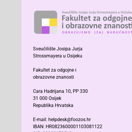
Sveučilište Josipa Jurja
Strossmayera u Osijeku
Fakultet za odgojne i
obrazovne znanosti
Cara Hadrijana 10, PP 330
31 000 Osijek
Republika Hrvatska
E-mail: helpdesk@foozos.hr
IBAN: HR0823600001103081122