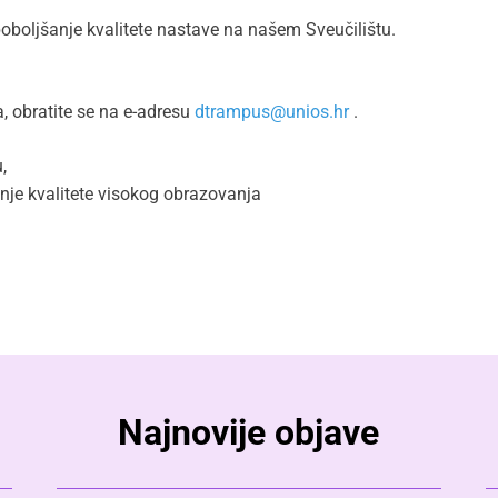
poboljšanje kvalitete nastave na našem Sveučilištu.
a, obratite se na e-adresu
dtrampus@unios.hr
.
,
anje kvalitete visokog obrazovanja
Najnovije objave