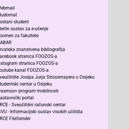
ebmail
tudomat
ostani student
erlin sustav za e-učenje
oomen za fakultete
ABAR
rvatska znanstvena bibliografija
acebook stranica FOOZOS-a
nstagram stranica FOOZOS-a
outube kanal FOOZOS-a
veučilište Josipa Jurja Strossmayera u Osijeku
tudentski centar u Osijeku
rasmus+ program mobilnosti
astavnički portal
RCE - Sveučilišni računski centar
SVU - Informacijski sustav visokih učilišta
RCE FileSender