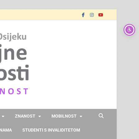
FOOZOS
Obrazujemo (za) budućnost
ZNANOST
MOBILNOST
 NAMA
STUDENTI S INVALIDITETOM