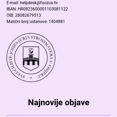
E-mail: helpdesk@foozos.hr
IBAN: HR0823600001103081122
OIB: 28082679513
Matični broj ustanove: 1404881
Najnovije objave