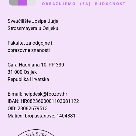
Sveučilište Josipa Jurja
Strossmayera u Osijeku
Fakultet za odgojne i
obrazovne znanosti
Cara Hadrijana 10, PP 330
31 000 Osijek
Republika Hrvatska
E-mail: helpdesk@foozos.hr
IBAN: HR0823600001103081122
OIB: 28082679513
Matični broj ustanove: 1404881