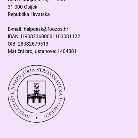
31 000 Osijek
Republika Hrvatska
E-mail: helpdesk@foozos.hr
IBAN: HR0823600001103081122
OIB: 28082679513
Matični broj ustanove: 1404881