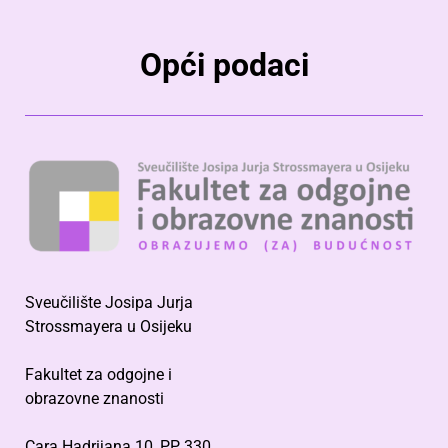
Opći podaci
Sveučilište Josipa Jurja
Strossmayera u Osijeku
Fakultet za odgojne i
obrazovne znanosti
Cara Hadrijana 10, PP 330