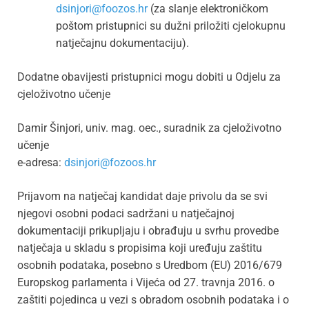
dsinjori@foozos.hr
(za slanje elektroničkom
poštom pristupnici su dužni priložiti cjelokupnu
natječajnu dokumentaciju).
Dodatne obavijesti pristupnici mogu dobiti u Odjelu za
cjeloživotno učenje
Damir Šinjori, univ. mag. oec., suradnik za cjeloživotno
učenje
e-adresa:
dsinjori@fozoos.hr
Prijavom na natječaj kandidat daje privolu da se svi
njegovi osobni podaci sadržani u natječajnoj
dokumentaciji prikupljaju i obrađuju u svrhu provedbe
natječaja u skladu s propisima koji uređuju zaštitu
osobnih podataka, posebno s Uredbom (EU) 2016/679
Europskog parlamenta i Vijeća od 27. travnja 2016. o
zaštiti pojedinca u vezi s obradom osobnih podataka i o