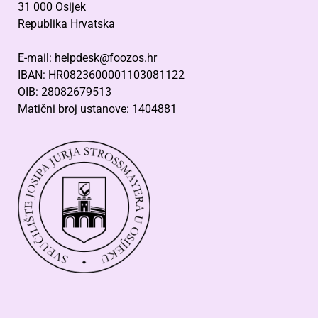
31 000 Osijek
Republika Hrvatska
E-mail: helpdesk@foozos.hr
IBAN: HR0823600001103081122
OIB: 28082679513
Matični broj ustanove: 1404881