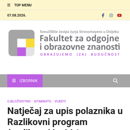
TOP MENU
07.08.2026.
FOOZOS
Obrazujemo (za) budućnost
IZBORNIK
CJELOŽIVOTNO
/
ISTAKNUTO
/
VIJESTI
Natječaj za upis polaznika u
Razlikovni program