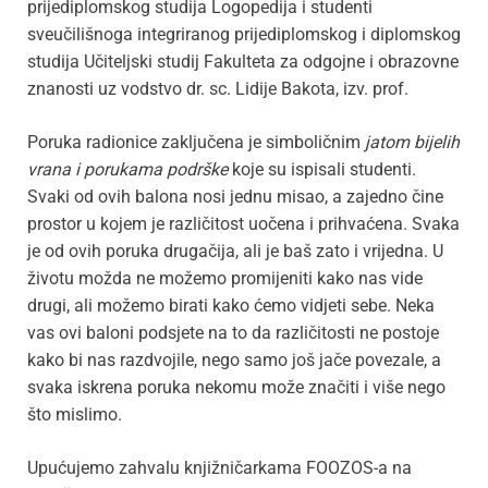
prijediplomskog studija Logopedija i studenti
sveučilišnoga integriranog prijediplomskog i diplomskog
studija Učiteljski studij Fakulteta za odgojne i obrazovne
znanosti uz vodstvo dr. sc. Lidije Bakota, izv. prof.
Poruka radionice zaključena je simboličnim
jatom bijelih
vrana i porukama podrške
koje su ispisali studenti.
Svaki od ovih balona nosi jednu misao, a zajedno čine
prostor u kojem je različitost uočena i prihvaćena. Svaka
je od ovih poruka drugačija, ali je baš zato i vrijedna. U
životu možda ne možemo promijeniti kako nas vide
drugi, ali možemo birati kako ćemo vidjeti sebe. Neka
vas ovi baloni podsjete na to da različitosti ne postoje
kako bi nas razdvojile, nego samo još jače povezale, a
svaka iskrena poruka nekomu može značiti i više nego
što mislimo.
Upućujemo zahvalu knjižničarkama FOOZOS-a na