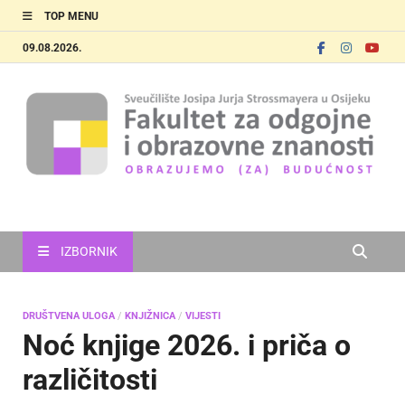
TOP MENU
09.08.2026.
FOOZOS
Obrazujemo (za) budućnost
IZBORNIK
DRUŠTVENA ULOGA
/
KNJIŽNICA
/
VIJESTI
Noć knjige 2026. i priča o
različitosti