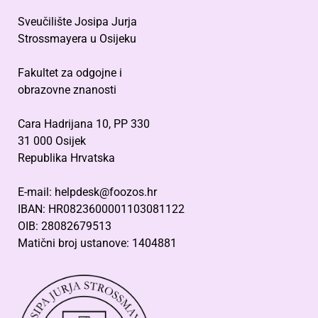
Sveučilište Josipa Jurja
Strossmayera u Osijeku
Fakultet za odgojne i
obrazovne znanosti
Cara Hadrijana 10, PP 330
31 000 Osijek
Republika Hrvatska
E-mail: helpdesk@foozos.hr
IBAN: HR0823600001103081122
OIB: 28082679513
Matični broj ustanove: 1404881