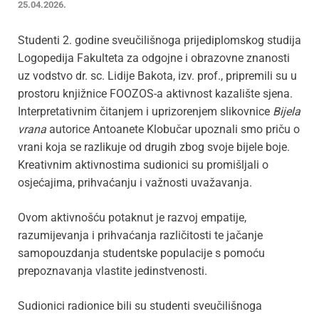
25.04.2026.
Studenti 2. godine sveučilišnoga prijediplomskog studija
Logopedija Fakulteta za odgojne i obrazovne znanosti
uz vodstvo dr. sc. Lidije Bakota, izv. prof., pripremili su u
prostoru knjižnice FOOZOS-a aktivnost kazalište sjena.
Interpretativnim čitanjem i uprizorenjem slikovnice
Bijela
vrana
autorice Antoanete Klobučar upoznali smo priču o
vrani koja se razlikuje od drugih zbog svoje bijele boje.
Kreativnim aktivnostima sudionici su promišljali o
osjećajima, prihvaćanju i važnosti uvažavanja.
Ovom aktivnošću potaknut je razvoj empatije,
razumijevanja i prihvaćanja različitosti te jačanje
samopouzdanja studentske populacije s pomoću
prepoznavanja vlastite jedinstvenosti.
Sudionici radionice bili su studenti sveučilišnoga