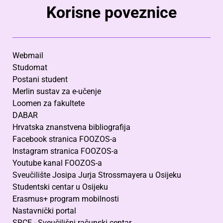
Korisne poveznice
Webmail
Studomat
Postani student
Merlin sustav za e-učenje
Loomen za fakultete
DABAR
Hrvatska znanstvena bibliografija
Facebook stranica FOOZOS-a
Instagram stranica FOOZOS-a
Youtube kanal FOOZOS-a
Sveučilište Josipa Jurja Strossmayera u Osijeku
Studentski centar u Osijeku
Erasmus+ program mobilnosti
Nastavnički portal
SRCE - Sveučilišni računski centar