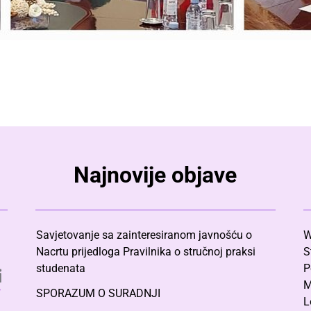
Najnovije objave
Savjetovanje sa zainteresiranom javnošću o
W
Nacrtu prijedloga Pravilnika o stručnoj praksi
S
studenata
P
M
SPORAZUM O SURADNJI
L