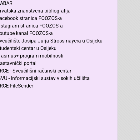
ABAR
rvatska znanstvena bibliografija
acebook stranica FOOZOS-a
nstagram stranica FOOZOS-a
outube kanal FOOZOS-a
veučilište Josipa Jurja Strossmayera u Osijeku
tudentski centar u Osijeku
rasmus+ program mobilnosti
astavnički portal
RCE - Sveučilišni računski centar
SVU - Informacijski sustav visokih učilišta
RCE FileSender