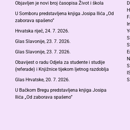
Objavljen je novi broj časopisa Život i škola
D
H
U Somboru predstavljena knjiga Josipa Ilića „Od
F
zaborava spašeno”
I
Hrvatska riječ, 24. 7. 2026.
Y
S
Glas Slavonije, 23. 7. 2026.
S
Glas Slavonije, 23. 7. 2026.
E
N
Obavijest o radu Odjela za studente i studije
S
(referade) i Knjižnice tijekom ljetnog razdoblja
I
Glas Hrvatske, 20. 7. 2026.
S
U Bačkom Bregu predstavljena knjiga Josipa
Ilića „Od zaborava spašeno”