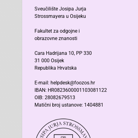
Sveučilište Josipa Jurja
Strossmayera u Osijeku
Fakultet za odgojne i
obrazovne znanosti
Cara Hadrijana 10, PP 330
31 000 Osijek
Republika Hrvatska
E-mail: helpdesk@foozos.hr
IBAN: HR0823600001103081122
OIB: 28082679513
Matični broj ustanove: 1404881