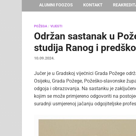
ALUMNI FOOZOS
KONTAKT
REAKREDIT
POŽEGA
/
VIJESTI
Održan sastanak u Pože
studija Ranog i predšk
10.09.2024.
Jučer je u Gradskoj vijećnici Grada Požege odr
Osijeku, Grada Požege, Požeško-slavonske župan
odgoja i obrazovanja. Na sastanku je zaključeno 
kojim se može primjereno odgovoriti na postojeć
suradnji usmjerenoj jačanju odgojiteljske profes