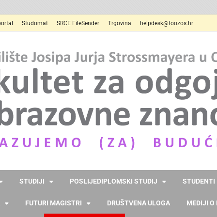
ortal
Studomat
SRCE FileSender
Trgovina
helpdesk@foozos.hr
STUDIJI
POSLIJEDIPLOMSKI STUDIJ
STUDENTI
FUTURI MAGISTRI
DRUŠTVENA ULOGA
MEDIJI O