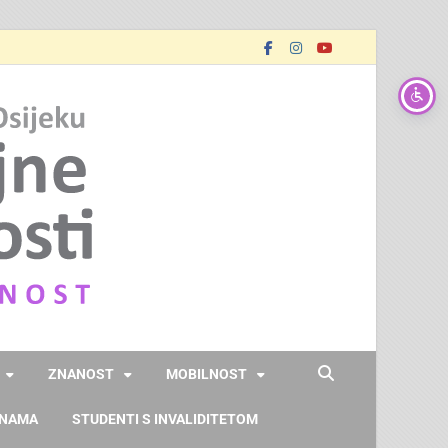
FOOZOS
Obrazujemo (za) budućnost
ZNANOST
MOBILNOST
 NAMA
STUDENTI S INVALIDITETOM