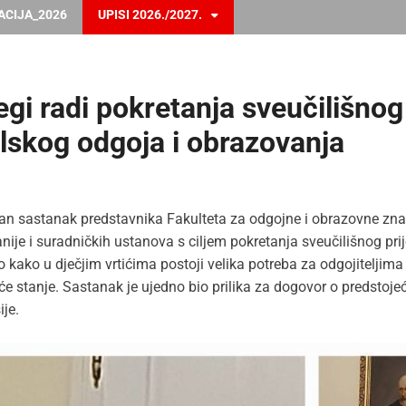
ACIJA_2026
UPISI 2026./2027.
gi radi pokretanja sveučilišnog
olskog odgoja i obrazovanja
žan sastanak predstavnika Fakulteta za odgojne i obrazovne zna
ije i suradničkih ustanova s ciljem pokretanja sveučilišnog pr
kako u dječjim vrtićima postoji velika potreba za odgojiteljima 
e stanje. Sastanak je ujedno bio prilika za dogovor o predstoje
ije.