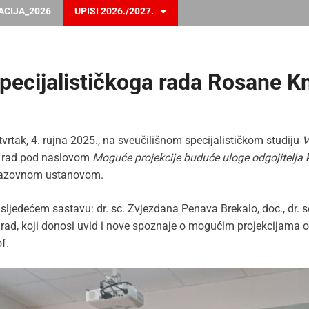
ACIJA_2026
UPISI 2026./2027.
pecijalističkoga rada Rosane K
vrtak, 4. rujna 2025., na sveučilišnom specijalističkom studiju
V
ki rad pod naslovom
Moguće projekcije buduće uloge odgojitelja 
obrazovnom ustanovom.
edećem sastavu: dr. sc. Zvjezdana Penava Brekalo, doc., dr. sc. V
rad, koji donosi uvid i nove spoznaje o mogućim projekcijama odg
f.