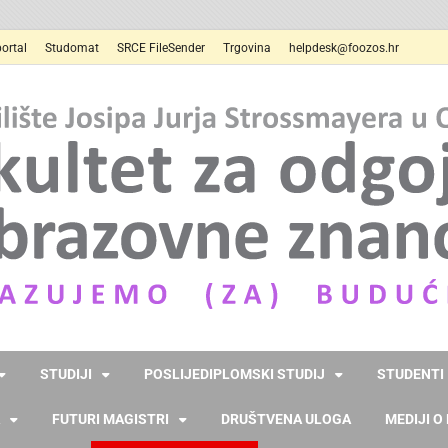
ortal
Studomat
SRCE FileSender
Trgovina
helpdesk@foozos.hr
STUDIJI
POSLIJEDIPLOMSKI STUDIJ
STUDENTI
FUTURI MAGISTRI
DRUŠTVENA ULOGA
MEDIJI O