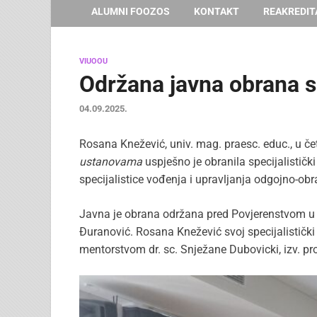
ALUMNI FOOZOS
KONTAKT
REAKREDIT
VIUOOU
Održana javna obrana s
04.09.2025.
Rosana Knežević, univ. mag. praesc. educ., u čet
ustanovama
uspješno je obranila specijalistič
specijalistice vođenja i upravljanja odgojno-
Javna je obrana održana pred Povjerenstvom u slj
Đuranović. Rosana Knežević svoj specijalistički 
mentorstvom dr. sc. Snježane Dubovicki, izv. pro