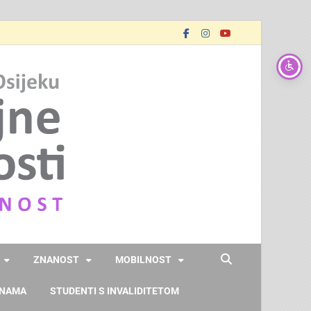
FOOZOS
Obrazujemo (za) budućnost
ZNANOST
MOBILNOST
 NAMA
STUDENTI S INVALIDITETOM