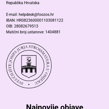
Republika Hrvatska
E-mail: helpdesk@foozos.hr
IBAN: HR0823600001103081122
OIB: 28082679513
Matični broj ustanove: 1404881
Najnovije objave