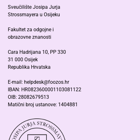
Sveučilište Josipa Jurja
Strossmayera u Osijeku
Fakultet za odgojne i
obrazovne znanosti
Cara Hadrijana 10, PP 330
31 000 Osijek
Republika Hrvatska
E-mail: helpdesk@foozos.hr
IBAN: HR0823600001103081122
OIB: 28082679513
Matični broj ustanove: 1404881