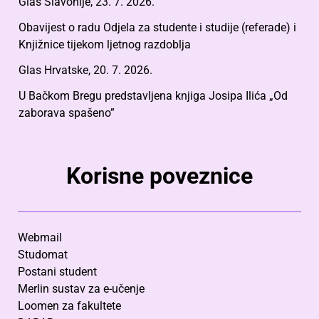
Glas Slavonije, 23. 7. 2026.
Obavijest o radu Odjela za studente i studije (referade) i
Knjižnice tijekom ljetnog razdoblja
Glas Hrvatske, 20. 7. 2026.
U Bačkom Bregu predstavljena knjiga Josipa Ilića „Od
zaborava spašeno”
Korisne poveznice
Webmail
Studomat
Postani student
Merlin sustav za e-učenje
Loomen za fakultete