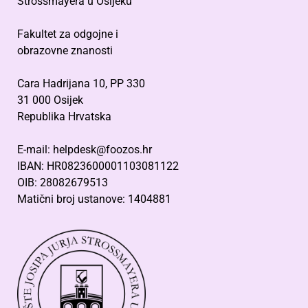
Strossmayera u Osijeku
Fakultet za odgojne i
obrazovne znanosti
Cara Hadrijana 10, PP 330
31 000 Osijek
Republika Hrvatska
E-mail: helpdesk@foozos.hr
IBAN: HR0823600001103081122
OIB: 28082679513
Matični broj ustanove: 1404881