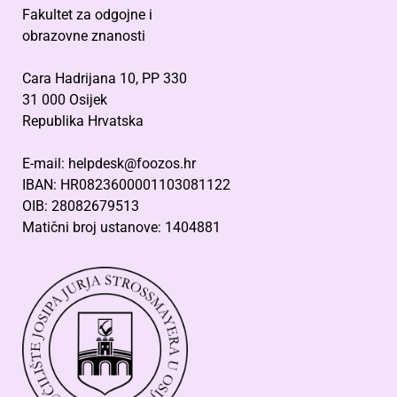
Fakultet za odgojne i
obrazovne znanosti
Cara Hadrijana 10, PP 330
31 000 Osijek
Republika Hrvatska
E-mail: helpdesk@foozos.hr
IBAN: HR0823600001103081122
OIB: 28082679513
Matični broj ustanove: 1404881